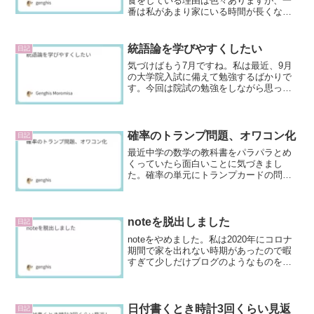
食をしている理由は色々ありますが、一
番は私があまり家にいる時間が長くない
ことです。外で幸せにご飯をたくさん食
べているのですが、振り返ってみるとど
れもあまりご飯と認めたくはないもので
統語論を学びやすくしたい
日記
す。一応食事であっても、...
気づけばもう7月ですね。私は最近、9月
の大学院入試に備えて勉強するばかりで
す。今回は院試の勉強をしながら思った
ことを書きます。統語論、英語至上主義
すぎる私の専門分野は統語論なので、特
に力を入れてたくさん勉強しています。
私自身この分野がとても...
確率のトランプ問題、オワコン化
日記
最近中学の数学の教科書をパラパラとめ
くっていたら面白いことに気づきまし
た。確率の単元にトランプカードの問題
がないのです。中学生にトランプについ
て聞いて回ってみても、トランプについ
てほとんど知らない生徒がたくさんいま
した。どうやらトランプがオワコンにな
noteを脱出しました
日記
ってしまったようです。
noteをやめました。私は2020年にコロナ
期間で家を出れない時期があったので暇
すぎて少しだけブログのようなものをや
っていたのですが、当時は高校生だった
のでなんだかんだですぐやめました。た
だ、毎日パソコンに向かって「何を書こ
うか」と考えてい...
日付書くとき時計3回くらい見返
日記