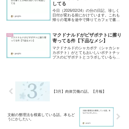
してる
今日（2026/02/24）の分の日記、珍しく
日付が変わる前にかけています。これも
帰りの電車を途中で降りてカフェで書い
ているからです。カフェでは上品なお茶
しかいただいていません。決して下品な
メシを食べていたわけではありません。
マクドナルドがピザポテトに擦り
日記
本当に。日付と...
寄ってる件【下品なメシ】
マクドナルドのシャカポテ（シャカシャ
カポテト）がとてもおいしいポテトチッ
プスのピザポテトとコラボしているらし
いので、食べに行ってみました。味は確
かにピザポテトをイメージできるもので
したが、この味はチップスだからこそ最
大限楽しめるものだと知ることができま
した。
【3月】肉体労働の話。【月報】
文献の整理法を模索している話。本もど
うにかしたい。