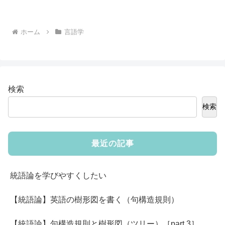
ホーム
言語学
検索
検索
最近の記事
統語論を学びやすくしたい
【統語論】英語の樹形図を書く（句構造規則）
【統語論】句構造規則と樹形図（ツリー）［part 3］