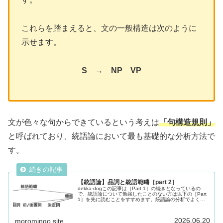
これらを踏まえると、文の一般構造は次のように
示せます。
S → NP VP
文が色々な句からできているという考えは
「句構造規則」
と呼ばれており、統語論において最も基礎的な分析方法で
す。
【統語論】品詞と統語範疇［part 2］
dekka-dogこの記事は［Part 1］の続きとなっているの
で、統語論について勉強したことのない方は以下の［Part
1］を先に読むことをすすめます。統語論の分析でよく使
われる品詞統語論の分析で使いたい品詞は、学校で学ぶも
のと少し異なる...
2026.06.20
moromingo.site