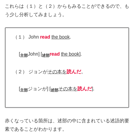
これらは（１）と（２）からもみることができるので、も
う少し分析してみましょう。
（１） John
read
the book
.
[
John] [
read
the book
].
主部
述部
（２） ジョンが
その本を
読んだ
。
[
ジョンが] [
その本を
読んだ
].
主部
述部
赤くなっている箇所は、述部の中に含まれている述語的要
素であることがわかります。