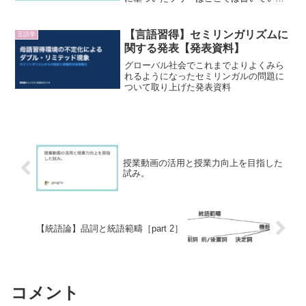
せん。以下の仮説は導入していませ
ん。・DP仮説・IP仮説・動詞句内主語仮
説・VP重囲英語の句構造規則具体的な句
【言語習得】セミリンガリズムに
言語学
の内部規則...
関する発表【発表資料】
グローバル社会でこれまでよりよくみら
れるようになったセミリンガルの問題に
ついて取り上げた発表資料
授業動画の活用と授業力向上を目指した
試み。
【統語論】品詞と統語範疇［part 2］
コメント