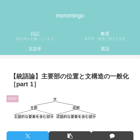
moromingo
日記
教育
毎日何かを書いています
教育学・教育に関する意見
言語学
英語
【統語論】主要部の位置と文構造の一般化
［part 1］
言語学