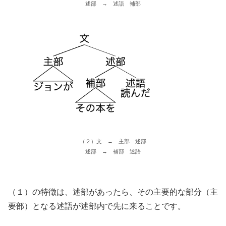
述部 → 述語 補部
（２）文 → 主部 述部
述部 → 補部 述語
（１）の特徴は、述部があったら、その主要的な部分（主
要部）となる述語が述部内で先に来ることです。