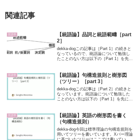
関連記事
【統語論】品詞と統語範疇［part
言語学
2］
dekka-dogこの記事は［Part 1］の続きと
なっているので、統語論について勉強し
たことのない方は以下の［Part 1］を先に
読むことをすすめます。統語論の分析で
よく使われる品詞統語論の分析で使いた
い品詞は、学校で学ぶものと少し異な
【統語論】句構造規則と樹形図
言語学
る...
（ツリー）［part 3］
dekka-dogこの記事は［Part 2］の続きと
なっています。統語論について勉強した
ことのない方は以下の［Part 1］を先に読
むことをすすめます。統語論［part 1］句
構造規則それぞれの語彙範疇、機能範疇
は組み合わさって句を作ります...
【統語論】英語の樹形図を書く
言語学
（句構造規則）
dekka-dog今回は標準理論の句構造規則を
用いてツリーを書いています。Xバー理論
に基づいたツリーはここでは書いていま