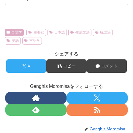
言語学
主要部
日本語
生成文法
統語論
英語
言語学
シェアする
X
コピー
コメント
Genghis Moromisaをフォローする
Genghis Moromisa