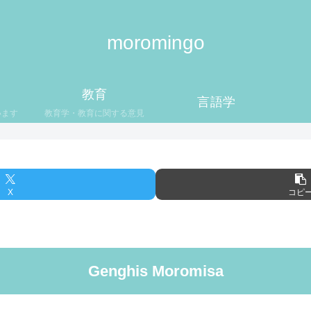
moromingo
教育
言語学
います
教育学・教育に関する意見
X
コピ
Genghis Moromisa