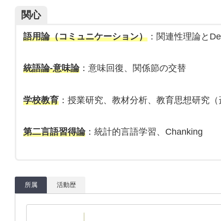
関心
語用論（コミュニケーション）
：関連性理論とDecept
統語論-意味論
：意味回復、関係節の交替
学校教育
：授業研究、教材分析、教育思想研究（
第二言語習得論
：統計的言語学習、Chanking
所属
活動歴